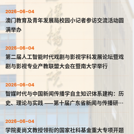
摇
位。选优配强学生党员“领头雁阵” 垂直化管理落实党性
2026-06-04
来
培养三百五十多名成员的大规模支部对书记的统筹能力提
澳门教育及青年发展局校园小记者参访交流活动圆
出挑战。党支部书记张驰对党员、预备党员重点培养，通
满举办
大
过月度会议、党性培训、工作汇报、严格考核等机制，打
……
造了强有力的“领头雁阵”。根据不同专业，张驰将党...
2026-06-04
第二届人工智能时代戏剧与影视学科发展论坛暨戏
剧与影视专业产教联盟大会在暨南大学举行
2026-06-04
智媒时代与中国新闻传播学自主知识体系建构：历
史、理论与实践 ——第十届广东省新闻与传播研究
生学术论坛在暨南大学举办
2026-06-04
学院麦尚文教授领衔的国家社科基金重大专项开题