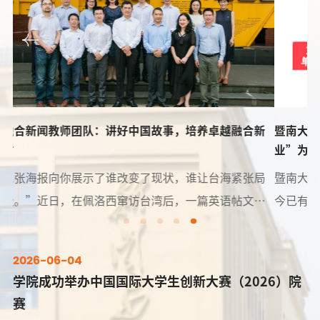
新
暨南大学新闻与传播学院本科生党支部：以“思政+专
业”为核心 激发支部服务动力、创新活力
局
暨南大学新闻与传播学院本科生党支部于2001年成立，至
迅
今已有21年。支部以“思政+专业”为核心打造三大特色品
台
牌：通过党建品牌建设进行思想引领，通过思政品牌建设
的
融入专业教育，通过志愿服务品牌建设开展专业和社会实
2026-06-04
队
践，充分发挥党支部在社会基层单位中的核心作用，积极
学院成功举办中国国际大学生创新大赛（2026）院
队
发挥党员的先锋模范作用，多元发展，创先争优。近日，
赛
支部入选教育部第三批全国党建“双创”工作培育创建单