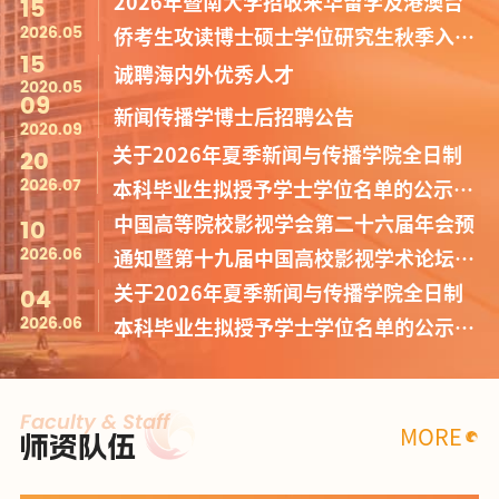
15
2026年暨南大学招收来华留学及港澳台
2026.05
侨考生攻读博士硕士学位研究生秋季入学
15
复试方案
诚聘海内外优秀人才
2020.05
09
新闻传播学博士后招聘公告
2020.09
20
关于2026年夏季新闻与传播学院全日制
2026.07
本科毕业生拟授予学士学位名单的公示
10
（第2批）
中国高等院校影视学会第二十六届年会预
2026.06
通知暨第十九届中国高校影视学术论坛征
04
稿函
关于2026年夏季新闻与传播学院全日制
2026.06
本科毕业生拟授予学士学位名单的公示
（第1批）
Faculty & Staff
MORE
师资队伍