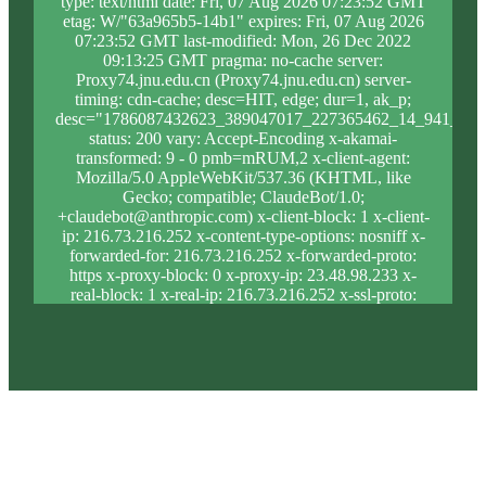
type: text/html date: Fri, 07 Aug 2026 07:23:52 GMT
etag: W/"63a965b5-14b1" expires: Fri, 07 Aug 2026
07:23:52 GMT last-modified: Mon, 26 Dec 2022
09:13:25 GMT pragma: no-cache server:
Proxy74.jnu.edu.cn (Proxy74.jnu.edu.cn) server-
timing: cdn-cache; desc=HIT, edge; dur=1, ak_p;
desc="1786087432623_389047017_227365462_14_941_10_
status: 200 vary: Accept-Encoding x-akamai-
transformed: 9 - 0 pmb=mRUM,2 x-client-agent:
Mozilla/5.0 AppleWebKit/537.36 (KHTML, like
Gecko; compatible; ClaudeBot/1.0;
+claudebot@anthropic.com) x-client-block: 1 x-client-
ip: 216.73.216.252 x-content-type-options: nosniff x-
forwarded-for: 216.73.216.252 x-forwarded-proto:
https x-proxy-block: 0 x-proxy-ip: 23.48.98.233 x-
real-block: 1 x-real-ip: 216.73.216.252 x-ssl-proto:
TLSv1.3