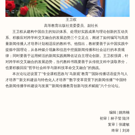
王卫权
高等教育出版社党委委员、副社长
王卫权从建构中国自主的知识体系、处理好实践成果与理论创新的互动关
系、积极应对跨学科交叉融合的发展趋势三个立足点，阐述了如何编写与高质
量新闻传播人才培养计划相适应的教科书。他指出，教材要善于从中国实践中
提炼中国理论，从各种媒介现象和信息中挖掘新闻传播和社会运行的本质规
律；同时要善于运用鲜活的新闻实践阐释佐证自主理论创新。王卫权强调，针
对跨学科交叉融合的发展趋势，当代教科书既要善于从传统文科中汲取养分，
也要积极回应“哲学社会科学与新科技革命交叉融合”的挑战。
本次论坛还设置了“专业课程思政与‘马新观’教育”“国际传播话语提升与人
才培养”“新文科建设与特色化人才培养”“数字变革背景下的新闻传播”“中国特
色新闻传播学科建设与发展”“新闻传播教育创新与技术赋能”六个分论坛。
编辑 | 姚炜楠
初审丨林子莹 陆洋
复审丨张建敏
终审丨刘涛