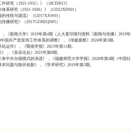
工作研究（
1921-1931
）》（
18CDJ013
）
作体系研究（
1921-1949
）》（
GD22XDS01
）
报的传统与源流》（
GD17XXW01
）
治传播研究》（
2017GZMZQN05
）
》，《新闻大学》
2019
年第
4
期（人大复印报刊资料《新闻与传播》
2019
年
时期中国共产党宣传工作体系的调整》，《传媒观察》
2024
年第
3
期。
系化运作》，《暨南学报》
2023
年第
11
期。
析》，《东岳论丛》
2021
年第
8
期。
年来中共办报模式的演进》，《福建师范大学学报》
2020
年第
4
期（中国社
基本问题与路径创新》，《学术研究》
2019
年第
3
期。