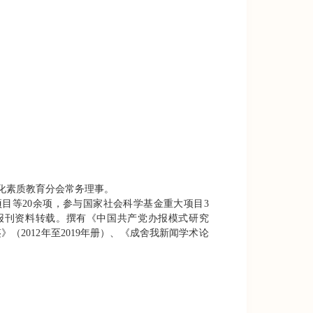
化素质教育分会常务理事。
项目等
20
余项，参与国家社会科学基金重大项目
3
报刊资料转载。撰有《中国共产党办报模式研究
鉴》（
2012
年至
2019
年册）、《成舍我新闻学术论