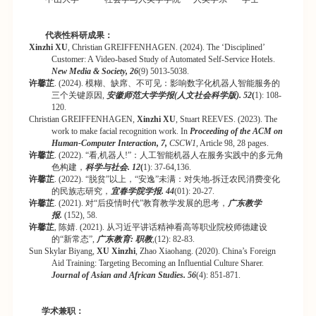
代表性科研成果：
Xinzhi XU
, Christian GREIFFENHAGEN. (2024). The ‘Disciplined’
Customer: A Video-based Study of Automated Self-Service Hotels.
New Media & Society, 26
(9) 5013-5038.
许馨芷
.
(2024).
模糊、缺席、不可见：影响数字化机器人智能服务的
三个关键原因
,
安徽师范大学学报(
人文社会科学版
). 52
(
1): 108-
120.
Christian GREIFFENHAGEN
,
Xinzhi XU
, Stuart REEVES.
(2023).
The
work to make facial recognition work. In
Proceeding of
the
ACM on
Human-Computer Interaction, 7,
CSCW1
, Article 98, 28 pages.
许馨芷
.
(2022).
“
看
,
机器人
!”
：人工智能机器人在服务实践中的多元角
色构建，
科学与社会. 12
(
1): 37-64,136.
许馨芷
.
(2022).
“
脱贫
”
以上，
“
安逸
”
未满：对失地
-
拆迁农民消费变化
的民族志研究，
宜春学院学报. 44
(01): 20-27.
许馨芷
.
(2021).
对
“
后疫情时代
”
教育教学发展的思考，
广东教学
报.
(152), 58.
许馨芷
,
陈婧.
(2021).
从习近平讲话精神看高等职业院校师德建设
的
“
新常态
”,
广东教育:
职教
,
(12): 82-83.
Sun Skylar Biyang,
XU Xinzhi
, Zhao Xiaohang.
(2020).
China’s Foreign
Aid Training: Targeting Becoming an Influential Culture Sharer.
Journal of Asian and African Studies. 56
(4): 851-871.
学术兼职：