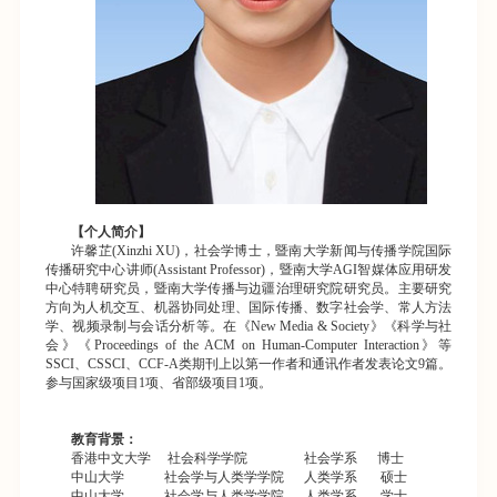
【个人简介】
许馨芷(Xinzhi XU)
，社会学博士，暨南大学新闻与传播学院国际
传播研究中心讲师
(Assistant Professor)
，暨南大学
AGI
智媒体应用研发
中心特聘研究员，暨南大学传播与边疆治理研究院研究员
。主要研究
方向为人机交互、机器协同处理、国际传播、数字社会学、常人方法
学、视频录制与会话分析等。在《New Media & Society
》《科学与社
会》《
Proceedings of the ACM on Human-Computer Interaction
》等
SSCI
、
CSSCI
、
CCF-A
类期刊上以第一作者和通讯作者发表论文
9
篇。
参与国家级项目
1
项、省部级项目
1
项。
教育背景：
香港中文大学
社会科学学院
社会学系
博士
中山大学
社会学与人类学学院
人类学系
硕士
中山大学
社会学与人类学学院
人类学系
学士